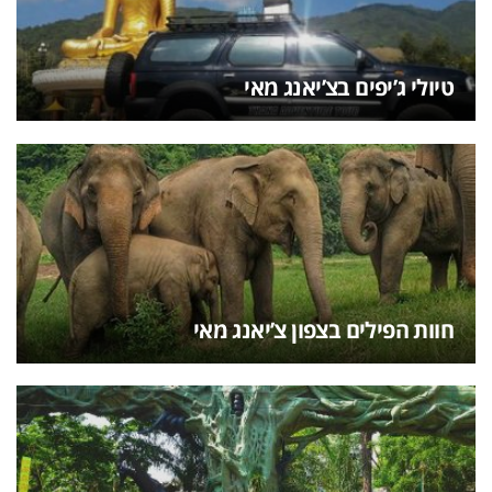
טיולי ג’יפים בצ’יאנג מאי
חוות הפילים בצפון צ’יאנג מאי