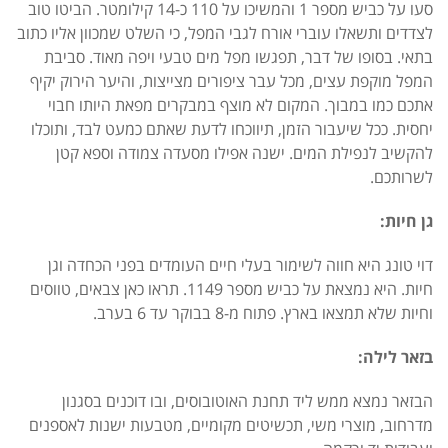
סעו על כביש מספר 1 והמשיכו על 110 כ-14 קילומטר. הביטו טוב
לצדדים ותשאלו עוברי אורח לגבי המפל, כי השלט שמכוון אליו כתוב
בתאי. בסופו של דבר,
תפגשו מפל מים טבעי ויפה מאוד.
סביבת
המפל מוקפת עצים, מכל עבר ציפורים מצייצות, והיער הירוק יקיף
אתכם כמו במבוך.
המקום לא מוצף במבקרים מפאת היותו חבוי
יחסית. ככל שיעבור הזמן, תיווכחו לדעת שאתם כמעט לבד, ותוכלו
להקשיב לנפילת המים. ישנה אפילו
מסעדה צמודה וספא קטן
לשרותכם.
גן חיות:
דוי טונג היא חווה לשימור בעלי חיים העומדים בפני הכחדה וגן
חיות. היא נמצאת על כביש מספר 1149. תראו כאן צבאים, טווסים
וחיות שלא תמצאו בארץ. פתוח
מ-8 בבוקר עד 6 בערב.
בזאר לילה:
הבזאר נמצא ממש ליד תחנת האוטובוסים, ובו דוכנים בסגנון
מדרחוב, מוצרי משי, תכשיטים מקומיים, מטבעות ישנות לאספנים