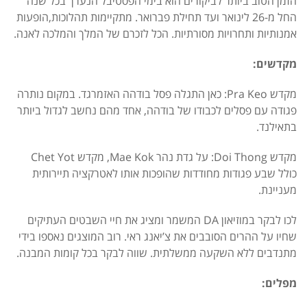
הזמן הטוב ביותר לביקורים הוא בימי הפסטיבל הנערך בכל שנה
החל מ-26 לינואר ועד תחילת פברואר. מתקיימות תהלוכות,הופעות
אמנותיות ותחרויות מסורתיות.
הכל לזכרם של המלך והמלכה לאנה.
מקדשים:
מקדש Pra Keo: כאן התגלה פסל בודהה האזמרגד. במקום נותרה
פגודה עם פסלים לכבודו של בודהה
, אחד מהם נחשב לגדול ביותר
בתאילנד.
מקדש Doi Thong: על גדת נהר Mae Kok, מקדש Chet Yot
כולל שבע פגודות מחודדות שהופכות אותו לאטרקציה תיירותית
מעניינת.
לכו לבקר במוזיאון DA המשמר ומציג את חיי השבטים העתיקים
שחיו על ההרים הסובבים את צ’יאנג ראי. רוב המוצגים נאספו בידי
מתנדבים ללא השקעה ממשלתית.
שווה לבקר בכל קומות המבנה.
מפלים: