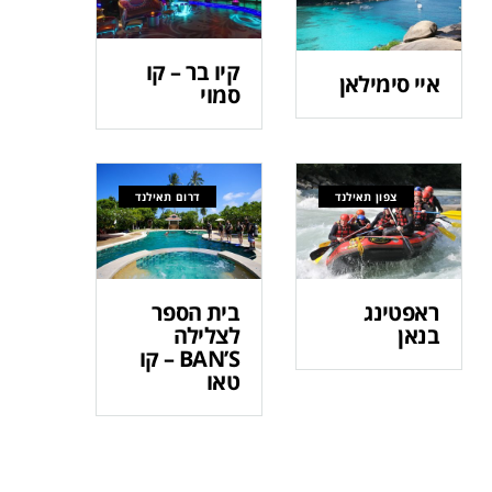
קיו בר – קו
איי סימילאן
סמוי
צפון תאילנד
דרום תאילנד
ראפטינג
בית הספר
בנאן
לצלילה
BAN’S – קו
טאו