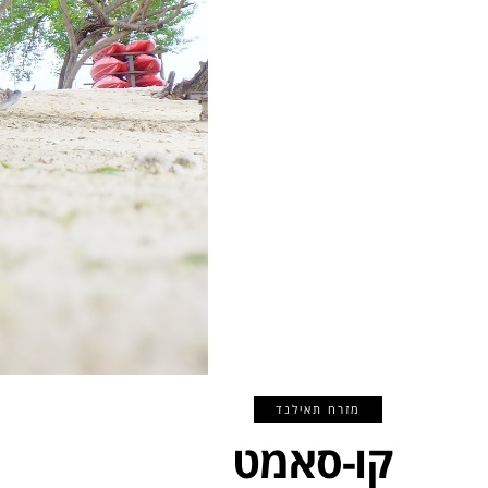
מזרח תאילנד
קו-סאמט