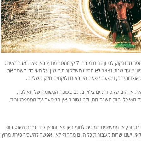
7 קילומטר מחוף באן פאי באזור ראיונג
חלקו המערבי של האי פחות מיושב ממזרחו, כיוון שעד שנת 1981 לא הרשו השלטונות לישון על האי כדי לשמר את
ת אוצרותיהם, ומפעם לפעם היו באים ולוקחים חלק משללם.
אר, אז הים שקט והמים צלולים. גם בעונה הגשומה של תאילנד,
ל האי כל ימות השנה חם, ולמונסונים אין השפעה על הטמפרטורות.
ונבורי, אז ממשיכים במונית לחוף באן פאי ומכאן ליד תחנת האוטובוס
אי. ישנו
שרות מעבורות כל היום מהחוף לאי.
אפשר להשכיר סירת מרוץ