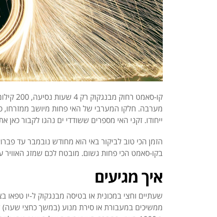
קו-סאמט רחוק מבנגקוק רק 4 שעות נסיעה, 200 קילומטר מבנגקוק לכיוון דרום מזרח,
מערבה.
ייחודו.
זקני האי מספרים ששודדי ים נהגו לקבור כאן א
הזמן הכי טוב לביקור באי הוא מחודש נובמבר עד פברו
בקו-סאמט הכי פחות גשום. מובטח לכם שמזג האוויר ע
איך מגיעים
שעתיים וחצי במכונית או בטיסה מבנגקוק ל-יו טפאו בצ’
ממשיכים במעבורת או סירת מנוע (במשך כחצי שעה) ל