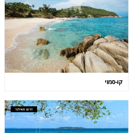
קו-סמוי
דרום תאילנד