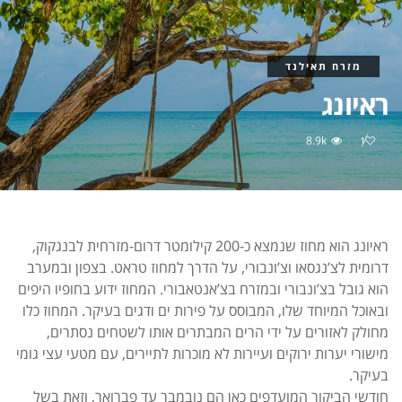
מזרח תאילנד
ראיונג
8.9k
1
ראיונג הוא מחוז שנמצא כ-200 קילומטר דרום-מזרחית לבנגקוק,
דרומית לצ’נגסאו וצ’ונבורי, על הדרך למחוז טראט. בצפון ובמערב
הוא גובל בצ’ונבורי ובמזרח בצ’אנטאבורי.
המחוז ידוע בחופיו היפים
ובאוכל המיוחד שלו, המבוסס על פירות ים ודגים בעיקר.
המחוז כלו
מחולק לאזורים על ידי הרים המבתרים אותו לשטחים נסתרים,
מישורי יערות ירוקים ועיירות לא מוכרות לתיירים, עם מטעי עצי גומי
בעיקר.
חודשי הביקור המועדפים כאן הם נובמבר עד פברואר, וזאת בשל