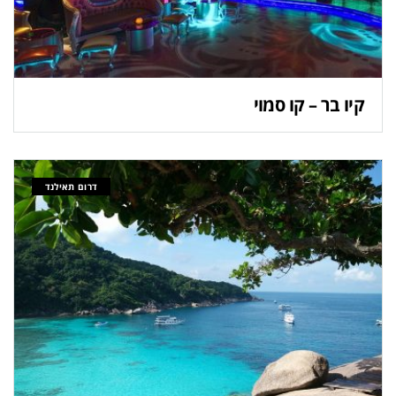
קיו בר – קו סמוי
דרום תאילנד