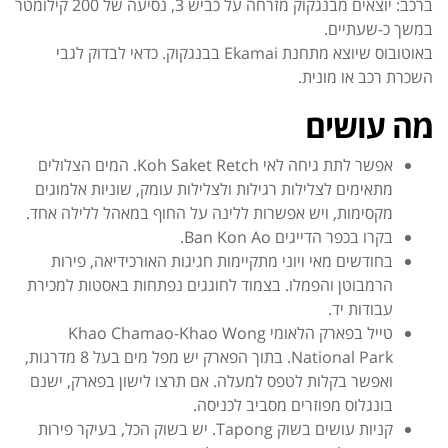
ברכב: יוצאים מבנגקוק מזרחה על כביש 3, נסיעה של 200 קילומטר
במשך כ-שעתיים.
באוטובוס שיוצא מתחנת Ekamai בבנגקוק. כדאי לבדוק לגבי
השכרת רכב או מונית.
מה עושים
אפשר לתת גיחה לאי Koh Saket Retch. המים הצלולים
מתאימים לצלילות רגילות ולצלילות עומק, שוניות אלמוגים
מקסימות, ויש אפשרות ללינה על החוף במאהל ללילה אחד.
בקרו בכפר הדייגים Ban Kon Ao.
בחודשים מאי ויוני מתקיימות חגיגות האורכידיאה, פירות
הרמבוטן והפמלו. בצמוד לחוגגים נפתחות באסטות למכירת
עבודות יד.
טייל בפארק הלאומי Khao Chamao-Khao Wong
National Park.
בתוך הפארק יש מפל מים בעל 8 מדרגות,
ואפשר בקלות לטפס למעלה. אם תרצו לישון בפארק, ישנם
בונגלוס מפוזרים מסביב לכניסה.
קניות עושים בשוק Tapong. יש בשוק הכל, בעיקר פירות