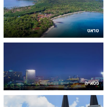
טראט
פטאייה