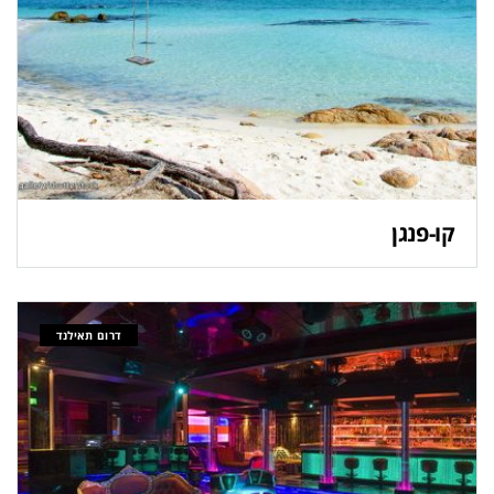
קו-פנגן
דרום תאילנד