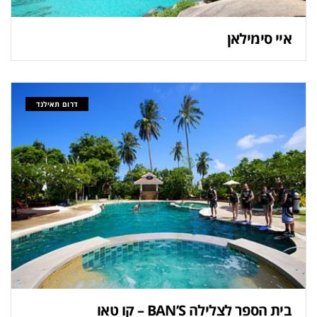
איי סימילאן
דרום תאילנד
בית הספר לצלילה BAN’S – קו טאו