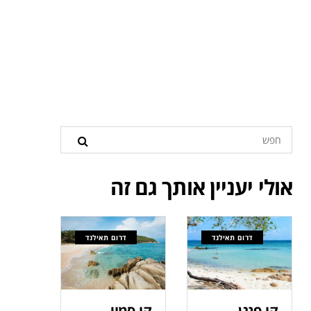
אולי יעניין אותך גם זה
דרום תאילנד
דרום תאילנד
קו-פנגן
קו-סמוי