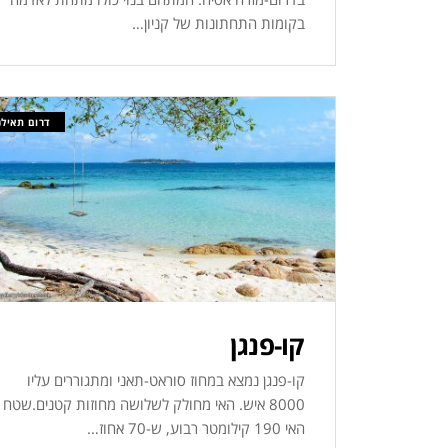
בקומות התחתונות של קניון…
דרום תאילנ
קו-פנגן
קו-פנגן נמצא במחוז סוראט-תאני ומתגוררים עליו
8000 איש. האי מחולק לשלושה מחוזות קטנים.שטח
האי 190 קילומטר רבוע, ש-70 אחוז…