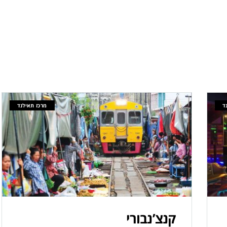
ד
מרכז תאילנד
קנצ’נבורי