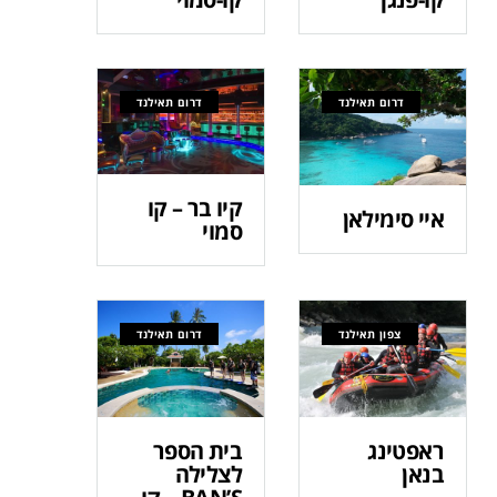
דרום תאילנד
דרום תאילנד
קיו בר – קו
איי סימילאן
סמוי
צפון תאילנד
דרום תאילנד
ראפטינג
בית הספר
בנאן
לצלילה