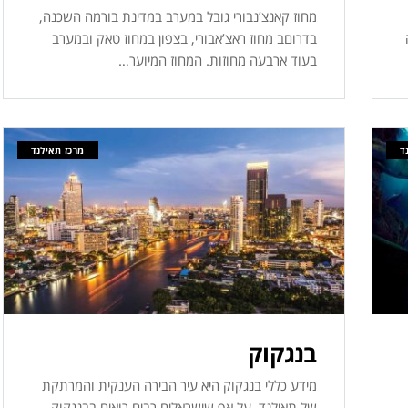
מחוז קאנצ’נבורי גובל במערב במדינת בורמה השכנה,
בדרוםב מחוז ראצ’אבורי, בצפון במחוז טאק ובמערב
בעוד ארבעה מחוזות. המחוז המיוער…
ד
מרכז תאילנד
בנגקוק
מידע כללי בנגקוק היא עיר הבירה הענקית והמרתקת
של תאילנד. על אף שישראלים רבים רואים בבנגקוק…