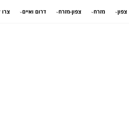
צפון
מזרח
צפון-מזרח
דרום ואיים
צרו 