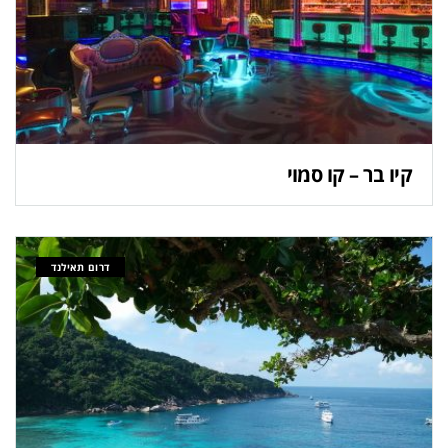
קיו בר – קו סמוי
דרום תאילנד