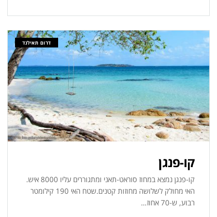
דרום תאילנד
קו-פנגן
קו-פנגן נמצא במחוז סוראט-תאני ומתגוררים עליו 8000 איש.
האי מחולק לשלושה מחוזות קטנים.שטח האי 190 קילומטר
רבוע, ש-70 אחוז…