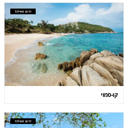
דרום תאילנד
קו-סמוי
דרום תאילנד