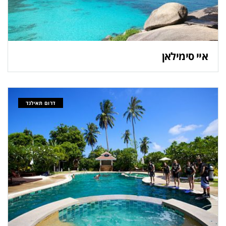
איי סימילאן
דרום תאילנד