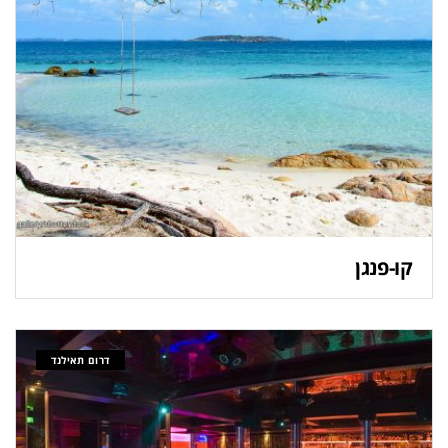
קו-פנגן
דרום תאילנד